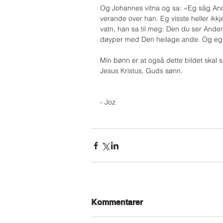
Og Johannes vitna og sa: «Eg såg And
verande over han. Eg visste heller i
vatn, han sa til meg: Den du ser Ande
døyper med Den heilage ande. Og eg h
Min bønn er at også dette bildet skal
Jesus Kristus, Guds sønn.
- Joz
Kommentarer