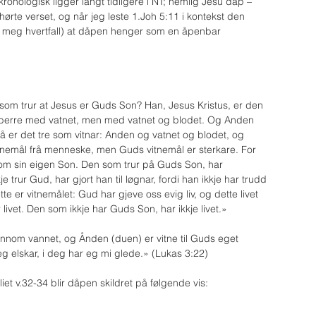
kronologisk ligger langt tidligere i NT; nemlig Jesu dåp – 
hørte verset, og når jeg leste 1.Joh 5:11 i kontekst den 
r meg hvertfall) at dåpen henger som en åpenbar 
om trur at Jesus er Guds Son? Han, Jesus Kristus, er den 
 berre med vatnet, men med vatnet og blodet. Og Anden 
Så er det tre som vitnar: Anden og vatnet og blodet, og 
itnemål frå menneske, men Guds vitnemål er sterkare. For 
 om sin eigen Son. Den som trur på Guds Son, har 
e trur Gud, har gjort han til løgnar, fordi han ikkje har trudd 
 er vitnemålet: Gud har gjeve oss evig liv, og dette livet 
ivet. Den som ikkje har Guds Son, har ikkje livet.» 
jennom vannet, og Ånden (duen) er vitne til Guds eget 
g elskar, i deg har eg mi glede.» (Lukas 3:22) 
iet v.32-34 blir dåpen skildret på følgende vis: