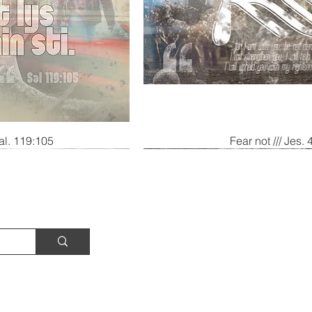
sning
Hurtigvisning
al. 119:105
Fear not /// Jes.