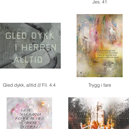
Jes. 41
Hurtigvisning
Hurtigvisning
Gled dykk, alltid /// Fil. 4.4
Trygg i fare