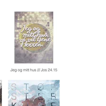
Hurtigvisning
Jeg og mitt hus /// Jos 24.15