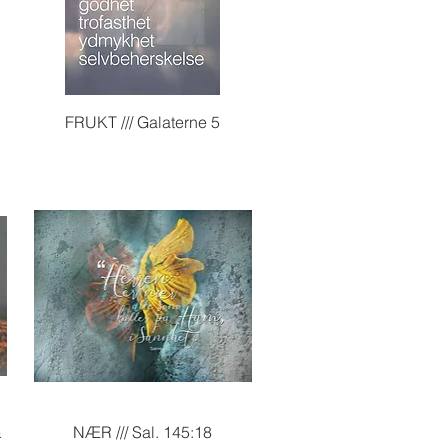
Hurtigvisning
a
FRUKT /// Galaterne 5
Hurtigvisning
&
NÆR /// Sal. 145:18