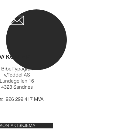
/// KONTAKT
BibelTypografi
v/Tøddel AS
Lundegeilen 16
4323 Sandnes
r.: 926 299 417 MVA
KONTAKTSKJEMA