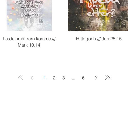
Hurtigvisning
Hurtigvisning
La de små barn komme ///
Hittegods /// Joh 25.15
Mark 10.14
1
2
3
...
6