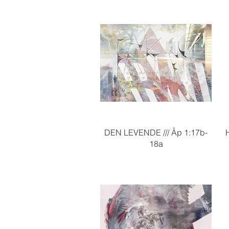
Hurtigvisning
Hurt
og sterk /// Jos 1.9
Sterk svak
Hurtigvisning
DEN LEVENDE /// Åp 1:17b-
18a