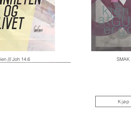
Hurtigvisning
Hurt
ien /// Joh 14.6
SMAK /
Kjøp