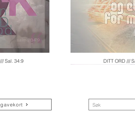
igvisning
Hurtigvi
// Sal. 34:9
DITT ORD /// S
 gavekort