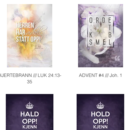
igvisning
Hurtigvi
 /// 2.kor 12.10
OVERGIVELSE //
Hurtigvisning
Hurtigvisning
HJERTEBRANN /// LUK 24:13-
ADVENT #4 /// Joh. 1
35