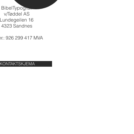
BibelTypografi
v/Tøddel AS
Lundegeilen 16
4323 Sandnes
r.: 926 299 417 MVA
KONTAKTSKJEMA