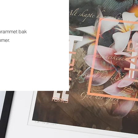
innrammet bak
mmer.