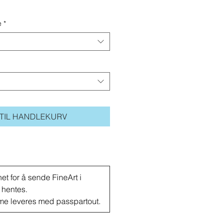
e
*
 TIL HANDLEKURV
et for å sende FineArt i
 hentes.
me leveres med passpartout.