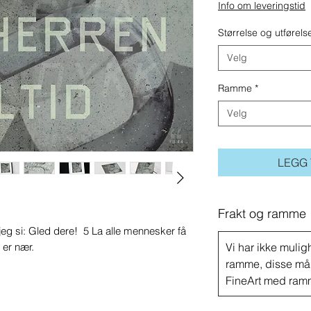
Info om leveringstid
Størrelse og utførels
Velg
Ramme
*
Velg
LEGG
Frakt og ramme
l jeg si: Gled dere! 5 La alle mennesker få
 er nær.
Vi har ikke muligh
ramme, disse må
FineArt med ram