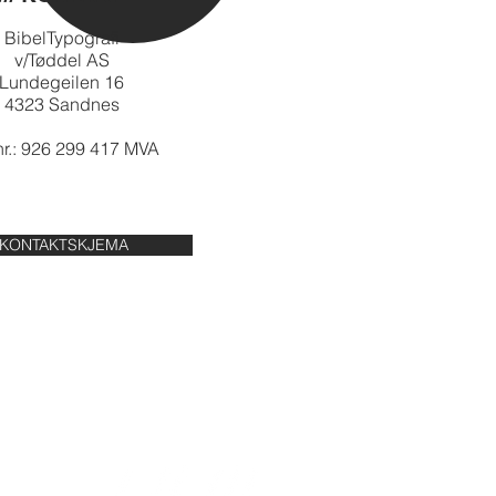
BibelTypografi
v/Tøddel AS
Lundegeilen 16
4323 Sandnes
r.: 926 299 417 MVA
KONTAKTSKJEMA