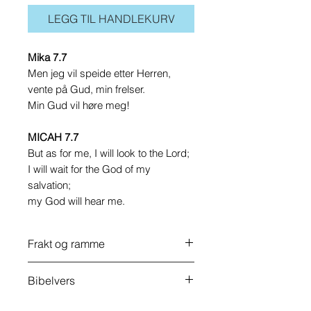
LEGG TIL HANDLEKURV
Mika 7.7
Men jeg vil speide etter Herren,
vente på Gud, min frelser.
Min Gud vil høre meg!
MICAH 7.7
But as for me, I will look to the Lord;
I will wait for the God of my
salvation;
my God will hear me.
Frakt og ramme
Vi har ikke mulighet for å
Bibelvers
sende FineArt i ramme, disse
Mika 7.7
må hentes.