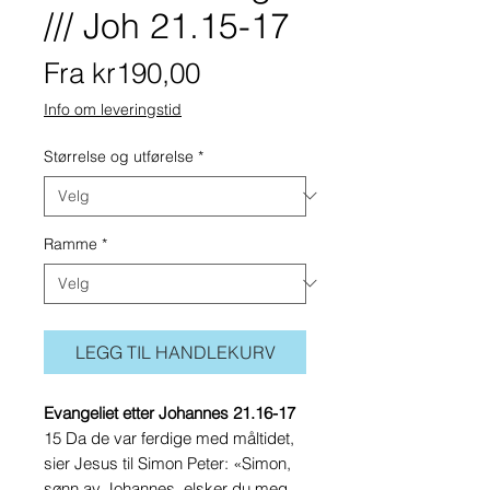
/// Joh 21.15-17
Salgspris
Fra
kr190,00
Info om leveringstid
Størrelse og utførelse
*
Ramme
*
LEGG TIL HANDLEKURV
Evangeliet etter Johannes 21.16-17
15 Da de var ferdige med måltidet,
sier Jesus til Simon Peter: «Simon,
sønn av Johannes, elsker du meg